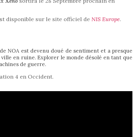
ax Xeno
sortira le 28 Septembre prochain en
t disponible sur le site officiel de
NIS Europe
.
om de NOA est devenu doué de sentiment et a presque
ville en ruine. Explorer le monde désolé en tant que
 machines de guerre.
tation 4 en Occident.