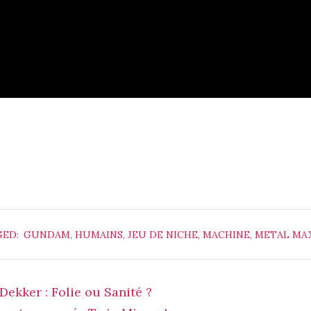
ED:
GUNDAM
,
HUMAINS
,
JEU DE NICHE
,
MACHINE
,
METAL MA
ekker : Folie ou Sanité ?