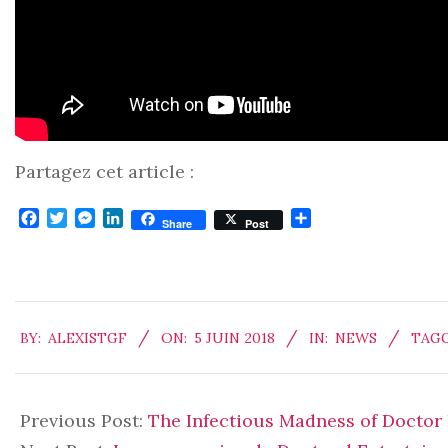
Partagez cet article :
Facebook
Twitter
Messenger
LinkedIn
Partager
Share
Post
2018-
BY:
ALEXISTGF
ON:
5 JUIN 2018
IN:
NEWS
TAGG
06-
05
Previous Post:
The Infectious Madness of Doctor D