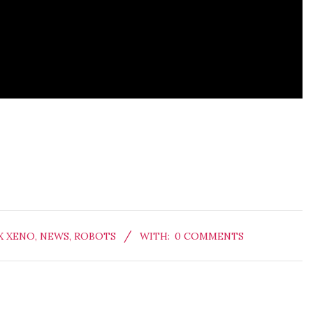
X XENO
,
NEWS
,
ROBOTS
WITH:
0 COMMENTS