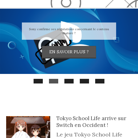
Secondary
Navigation
Menu
Sony confirme ses régulations concernant le contenu
mature ?
EN SAVOIR PLUS ?
Tokyo School Life arrive sur
Switch en Occident !
Le jeu Tokyo School Life