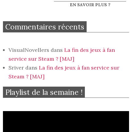
EN SAVOIR PLUS ?
Commentaires récents
VisualNovellers
dans
La fin des jeux à fan
service sur Steam ? [MAJ]
Sriver
dans
La fin des jeux à fan service sur
Steam ? [MAJ]
Playlist de la semaine !