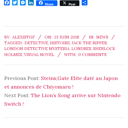
Facebook
Twitter
Messenger
LinkedIn
Partager
Share
Post
2018-
BY:
ALEXISTGF
ON:
23 JUIN 2018
IN:
NEWS
06-
TAGGED:
DETECTIVE
,
HISTOIRE
,
JACK THE RIPPER
,
23
LONDON DETECTIVE MYSTERIA
,
LONDRES
,
SHERLOCK
HOLMES
,
VISUAL NOVEL
WITH:
0 COMMENTS
Previous Post:
Steins;Gate Elite daté au Japon
et annonces de Chiyomaru !
Next Post:
The Lion’s Song arrive sur Nintendo
Switch !