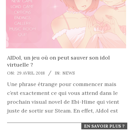
AIDol, un jeu où on peut sauver son idol
virtuelle ?
2018-
ON:
29 AVRIL 2018
IN:
NEWS
04-
Une phrase étrange pour commencer mais
29
c’est exactement ce qui vous attend dans le
prochain visual novel de Ebi-Hime qui vient
juste de sortir sur Steam. En effet, AIdol est
EN SAVOIR PLUS ?