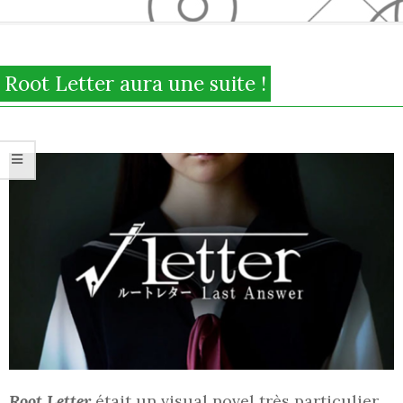
Secondary
Navigation
Root Letter aura une suite !
Menu
Root Letter
était un visual novel très particulier