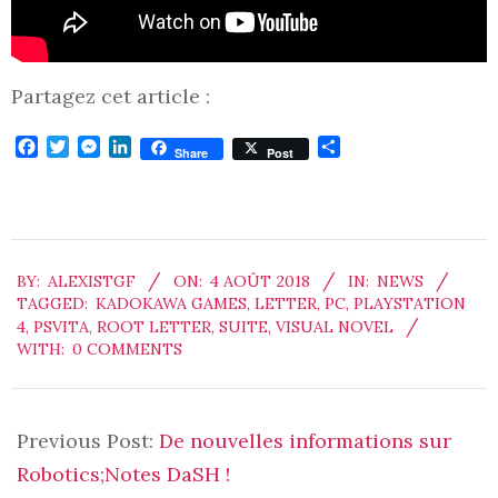
Partagez cet article :
Facebook
Twitter
Messenger
LinkedIn
Partager
Share
Post
2018-
BY:
ALEXISTGF
ON:
4 AOÛT 2018
IN:
NEWS
08-
TAGGED:
KADOKAWA GAMES
,
LETTER
,
PC
,
PLAYSTATION
04
4
,
PSVITA
,
ROOT LETTER
,
SUITE
,
VISUAL NOVEL
WITH:
0 COMMENTS
Previous Post:
De nouvelles informations sur
Robotics;Notes DaSH !