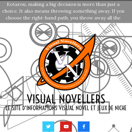
Kotarou, making a big decision is more than just a
Skip
choice. It also means throwing something away. If you
to
choose the right-hand path, you throw away all the
content
possibilities on the left-hand one.
Senri Akane
—
,
Rewrite
Prochaine citation »
VISUAL NOVELLERS
LE SITE D'INFORMATIONS VISUAL NOVEL ET JEUX DE NICHE