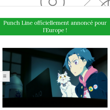
Secondary
Navigation
Punch Line officiellement annoncé pour
Menu
l’Europe !