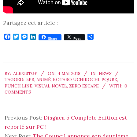
Partagez cet article :
Facebook
Twitter
Messenger
LinkedIn
Partager
Share
Post
2018-
BY:
ALEXISTGF
ON:
4 MAI 2018
IN:
NEWS
05-
TAGGED:
5PB
,
ANIMÉ
,
KOTARO UCHIKOCHI
,
PQUBE
,
04
PUNCH LINE
,
VISUAL NOVEL
,
ZERO ESCAPE
WITH:
0
COMMENTS
Previous Post:
Disgaea 5 Complete Edition est
reporté sur PC !
Next Post:
The Council annonce son deuxième