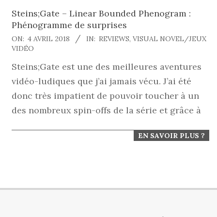
Steins;Gate – Linear Bounded Phenogram :
Phénogramme de surprises
2018-
ON:
4 AVRIL 2018
IN:
REVIEWS
,
VISUAL NOVEL/JEUX
VIDÉO
04-
Steins;Gate est une des meilleures aventures
04
vidéo-ludiques que j’ai jamais vécu. J’ai été
donc très impatient de pouvoir toucher à un
des nombreux spin-offs de la série et grâce à
EN SAVOIR PLUS ?