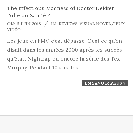
The Infectious Madness of Doctor Dekker :
Folie ou Sanité ?
2018-
ON:
5 JUIN 2018
IN:
REVIEWS
,
VISUAL NOVEL/JEUX
VIDÉO
06-
Les jeux en FMV, c’est dépassé. C’est ce qu’on
05
disait dans les années 2000 après les succès
qu’était Nightrap ou encore la série des Tex
Murphy. Pendant 10 ans, les
EN SAVOIR PLUS ?