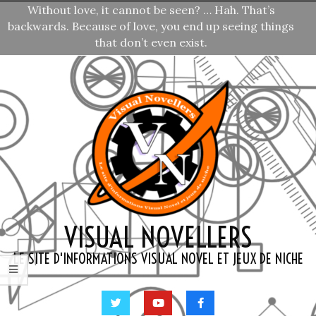
Without love, it cannot be seen? … Hah. That’s
Skip
backwards. Because of love, you end up seeing things
to
that don’t even exist.
content
Furudo Erika
—
,
Umineko No Naku Koro Ni
Prochaine citation »
VISUAL NOVELLERS
LE SITE D'INFORMATIONS VISUAL NOVEL ET JEUX DE NICHE