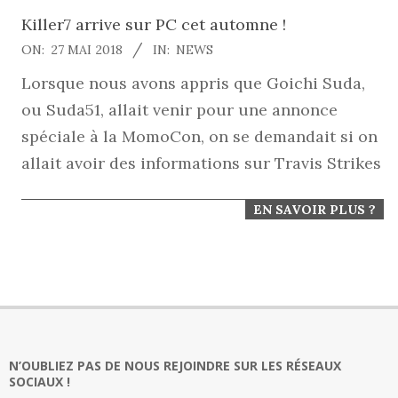
Killer7 arrive sur PC cet automne !
2018-
ON:
27 MAI 2018
IN:
NEWS
05-
Lorsque nous avons appris que Goichi Suda,
27
ou Suda51, allait venir pour une annonce
spéciale à la MomoCon, on se demandait si on
allait avoir des informations sur Travis Strikes
EN SAVOIR PLUS ?
N’OUBLIEZ PAS DE NOUS REJOINDRE SUR LES RÉSEAUX
SOCIAUX !