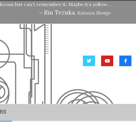
 dream but can’t remember it. Maybe it’s yellow…
Rin Tezuka
—
,
Katawa Shoujo
RS