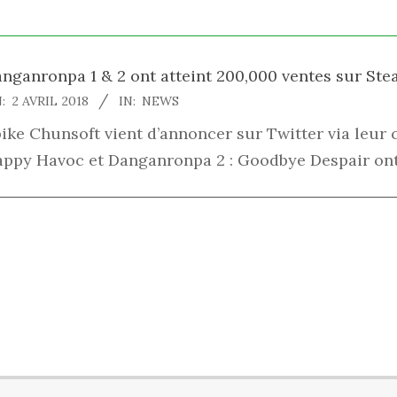
nganronpa 1 & 2 ont atteint 200,000 ventes sur St
18-
:
2 AVRIL 2018
IN:
NEWS
-
ike Chunsoft vient d’annoncer sur Twitter via leur
2
ppy Havoc et Danganronpa 2 : Goodbye Despair ont 