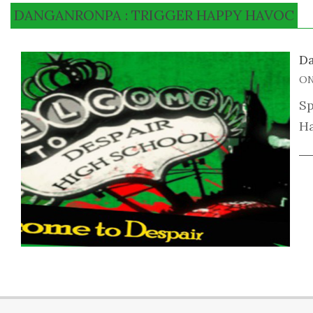
DANGANRONPA : TRIGGER HAPPY HAVOC
Da
20
ON
04
Sp
0
Ha