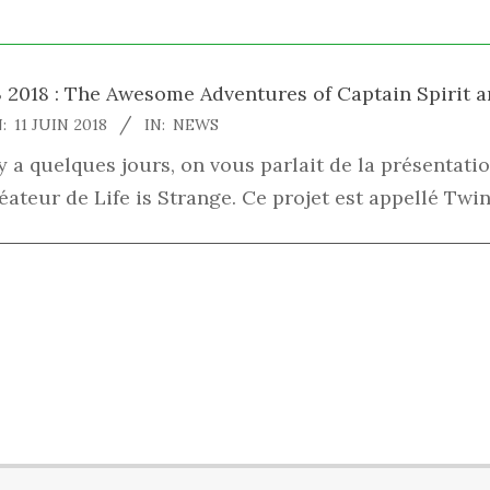
 2018 : The Awesome Adventures of Captain Spirit an
18-
:
11 JUIN 2018
IN:
NEWS
-
 y a quelques jours, on vous parlait de la présentat
éateur de Life is Strange. Ce projet est appellé Twin