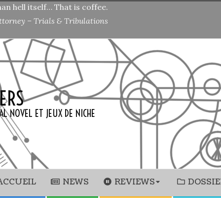
n hell itself… That is coffee.
ttorney – Trials & Tribulations
ERS
AL NOVEL ET JEUX DE NICHE
ACCUEIL
NEWS
REVIEWS
DOSSIE